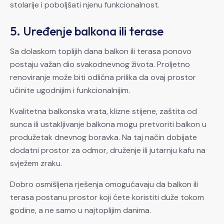
stolarije i poboljšati njenu funkcionalnost.
5. Uređenje balkona ili terase
Sa dolaskom toplijih dana balkon ili terasa ponovo
postaju važan dio svakodnevnog života. Proljetno
renoviranje može biti odlična prilika da ovaj prostor
učinite ugodnijim i funkcionalnijim.
Kvalitetna balkonska vrata, klizne stijene, zaštita od
sunca ili ustakljivanje balkona mogu pretvoriti balkon u
produžetak dnevnog boravka. Na taj način dobijate
dodatni prostor za odmor, druženje ili jutarnju kafu na
svježem zraku.
Dobro osmišljena rješenja omogućavaju da balkon ili
terasa postanu prostor koji ćete koristiti duže tokom
godine, a ne samo u najtoplijim danima.