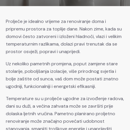
Proljeće je idealno vrijeme za renoviranje doma i
pripremu prostora za toplije dane. Nakon zime, kada su
domovi često zatvoreni i izloženi hladnoći, vlazi i velikim
temperaturnim razlikama, dolazi pravi trenutak da se
prostor osvježi, popravi i unaprijedi.
Uz nekoliko pametnih promjena, poput zamjene stare
stolarije, poboljšanja izolacije, više prirodnog svjetla i
bolje zaštite od sunca, vaš dom može postati znatno
ugodniji, funkcionalniji i energetski efikasniji.
Temperature su u proljeće ugodne za izvođenje radova,
dani su duži, a većina zahvata može se završiti prije
dolaska ljetnih vrućina. Pametno planirano proljetno
renoviranje može značajno povećati udobnost
stanovanja, smanjiti troškove energije i unaprijediti