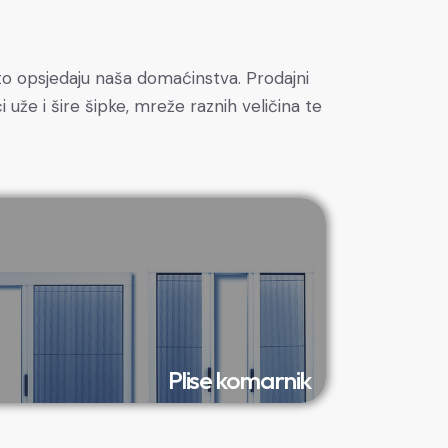
sto opsjedaju naša domaćinstva. Prodajni
uže i šire šipke, mreže raznih veličina te
Plise komarnik