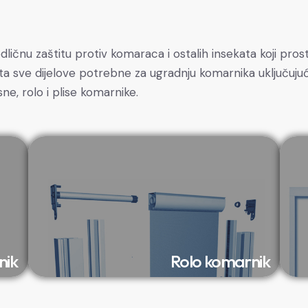
dličnu zaštitu protiv komaraca i ostalih insekata koji pro
 sve dijelove potrebne za ugradnju komarnika uključujući 
e, rolo i plise komarnike.
nik
Rolo komarnik