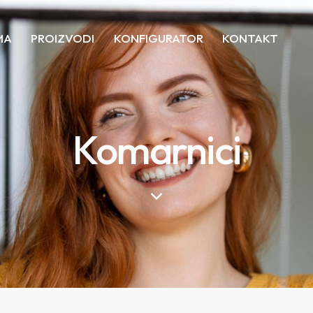
MA
PROIZVODI
KONFIGURATOR
KONTAKT
Komarnici