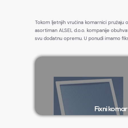
Tokom ljetnjih vrućina komarnici pružaju o
asortiman ALSEL d.o.o. kompanije obuhvata
svu dodatnu opremu. U ponudi imamo fiksn
Fixni komar