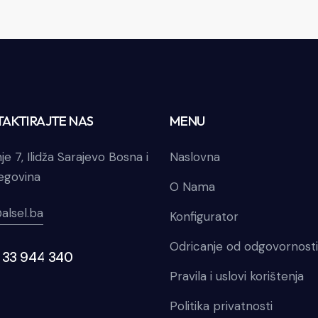
AKTIRAJTE NAS
MENU
je 7, Ilidža Sarajevo Bosna i
Naslovna
egovina
O Nama
alsel.ba
Konfigurator
Odricanje od odgovornosti
 33 944 340
Pravila i uslovi korištenja
Politika privatnosti