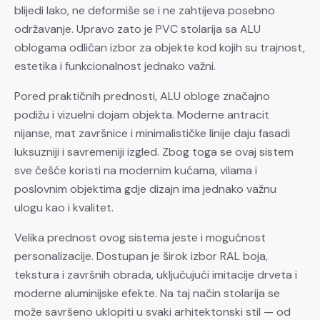
blijedi lako, ne deformiše se i ne zahtijeva posebno
održavanje. Upravo zato je PVC stolarija sa ALU
oblogama odličan izbor za objekte kod kojih su trajnost,
estetika i funkcionalnost jednako važni.
Pored praktičnih prednosti, ALU obloge značajno
podižu i vizuelni dojam objekta. Moderne antracit
nijanse, mat završnice i minimalističke linije daju fasadi
luksuzniji i savremeniji izgled. Zbog toga se ovaj sistem
sve češće koristi na modernim kućama, vilama i
poslovnim objektima gdje dizajn ima jednako važnu
ulogu kao i kvalitet.
Velika prednost ovog sistema jeste i mogućnost
personalizacije. Dostupan je širok izbor RAL boja,
tekstura i završnih obrada, uključujući imitacije drveta i
moderne aluminijske efekte. Na taj način stolarija se
može savršeno uklopiti u svaki arhitektonski stil — od