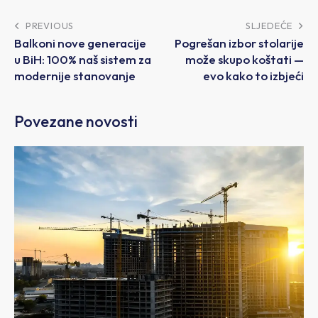
PREVIOUS
SLJEDEĆE
Balkoni nove generacije
Pogrešan izbor stolarije
u BiH: 100% naš sistem za
može skupo koštati —
modernije stanovanje
evo kako to izbjeći
Povezane novosti