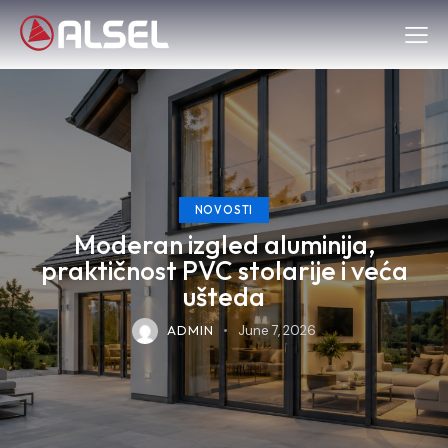
NOVOSTI
Moderan izgled aluminija,
praktičnost PVC stolarije i veća
ušteda
ADMIN
June 7, 2026