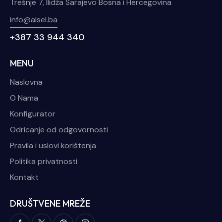
Trešnje 7, Ilidža Sarajevo Bosna i Hercegovina
info@alsel.ba
+387 33 944 340
MENU
Naslovna
O Nama
Konfigurator
Odricanje od odgovornosti
Pravila i uslovi korištenja
Politika privatnosti
Kontakt
DRUŠTVENE MREŽE