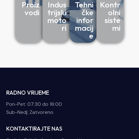
Proiz
Indus
Tehni
Kontr
vodi
trijski
čke
olni
moto
infor
siste
ri
macij
mi
e
RADNO VRIJEME
Pon-Pet: 07:30 do 16:00
Sub-Nedj: Zatvoreno
KONTAKTIRAJTE NAS