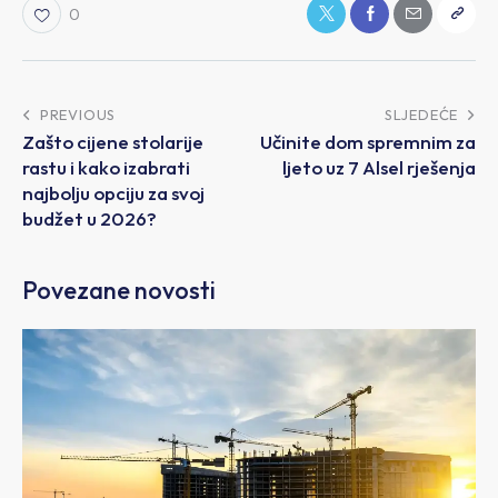
0
PREVIOUS
SLJEDEĆE
Zašto cijene stolarije
Učinite dom spremnim za
rastu i kako izabrati
ljeto uz 7 Alsel rješenja
najbolju opciju za svoj
budžet u 2026?
Povezane novosti