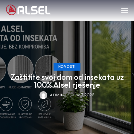
NOVOSTI
Zaštitite svoj dom od insekata uz
100% Alsel rješenje
ADMIN
June 7, 2026