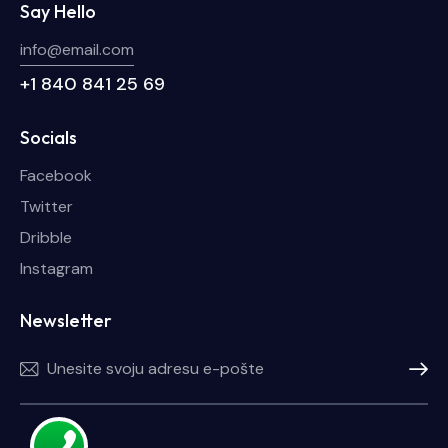
Say Hello
info@email.com
+1 840 841 25 69
Socials
Facebook
Twitter
Dribble
Instagram
Newsletter
Pretplat