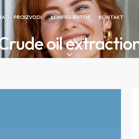
MA
PROIZVODI
KONFIGURATOR
KONTAKT
Crude oil extractio