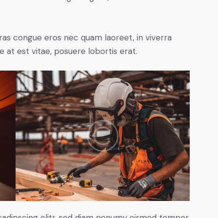
ras congue eros nec quam laoreet, in viverra
 at est vitae, posuere lobortis erat.
sadipscing elitr, sed diam nonumy eirmod tempor