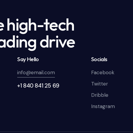
e high-tech
ading drive
Say Hello
Socials
info@email.com
Facebook
Twitter
+1 840 841 25 69
Dribble
Instagram