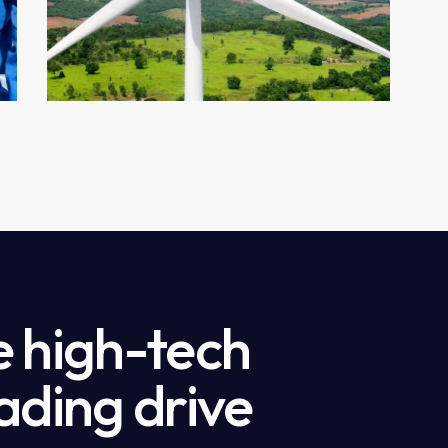
gy
e high-tech
ading drive