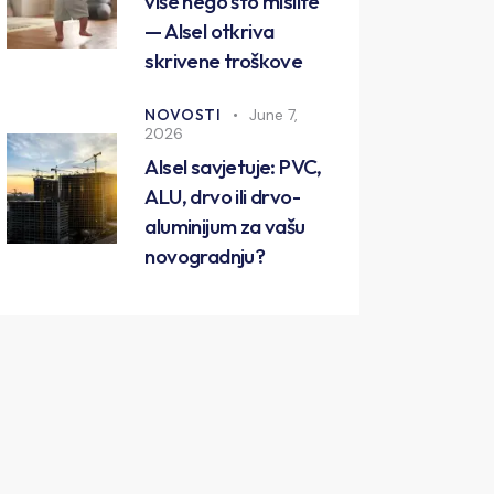
više nego što mislite
— Alsel otkriva
skrivene troškove
NOVOSTI
June 7,
2026
Alsel savjetuje: PVC,
ALU, drvo ili drvo-
aluminijum za vašu
novogradnju?